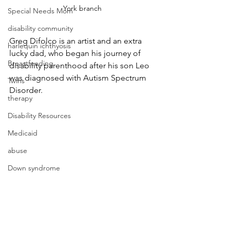
York branch
Special Needs Mom
disability community
Greg Difolco is an artist and an extra 
harlequin ichthyosis
lucky dad, who began his journey of 
Breastfeeding
disability parenthood after his son Leo 
was diagnosed with Autism Spectrum 
Twins
Disorder. 
therapy
Disability Resources
Medicaid
abuse
Down syndrome