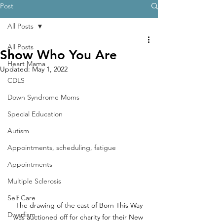
Post
All Posts
All Posts
Show Who You Are
Heart Mama
Updated:
May 1, 2022
CDLS
Down Syndrome Moms
Special Education
Autism
Appointments, scheduling, fatigue
Appointments
Multiple Sclerosis
Self Care
 The drawing of the cast of Born This Way 
Dwarfism
was auctioned off for charity for their New 