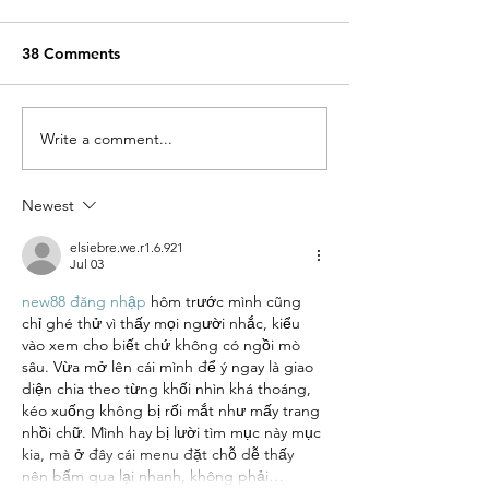
38 Comments
Write a comment...
Jovana and Her Inclusive
Julie's Joy: Ble
Apparel Line Alivia
Beyond Words
Newest
elsiebre.we.r1.6.921
Jul 03
new88 đăng nhập
 hôm trước mình cũng 
chỉ ghé thử vì thấy mọi người nhắc, kiểu 
vào xem cho biết chứ không có ngồi mò 
sâu. Vừa mở lên cái mình để ý ngay là giao 
diện chia theo từng khối nhìn khá thoáng, 
kéo xuống không bị rối mắt như mấy trang 
nhồi chữ. Mình hay bị lười tìm mục này mục 
kia, mà ở đây cái menu đặt chỗ dễ thấy 
nên bấm qua lại nhanh, không phải…